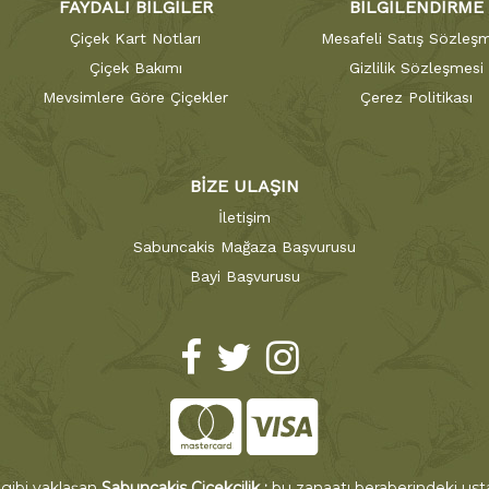
FAYDALI BİLGİLER
BİLGİLENDİRME
Çiçek Kart Notları
Mesafeli Satış Sözleşm
Çiçek Bakımı
Gizlilik Sözleşmesi
Mevsimlere Göre Çiçekler
Çerez Politikası
BİZE ULAŞIN
İletişim
Sabuncakis Mağaza Başvurusu
Bayi Başvurusu
 gibi yaklaşan
Sabuncakis Çiçekçilik ;
bu zanaatı beraberindeki ustal