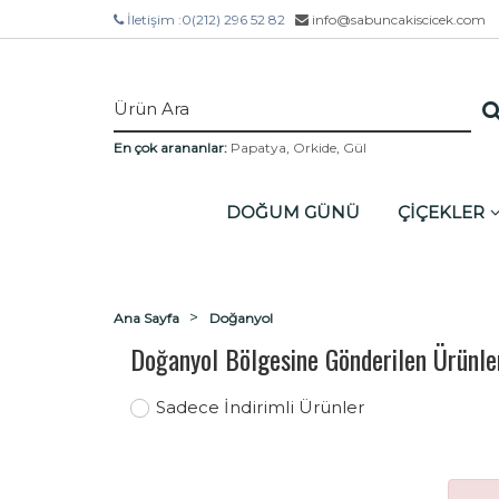
İletişim :
0(212) 296 52 82
info@sabuncakiscicek.com
En çok arananlar:
Papatya
,
Orkide
,
Gül
DOĞUM GÜNÜ
ÇİÇEKLER
Ana Sayfa
Doğanyol
Doğanyol Bölgesine Gönderilen Ürünle
Sadece İndirimli Ürünler