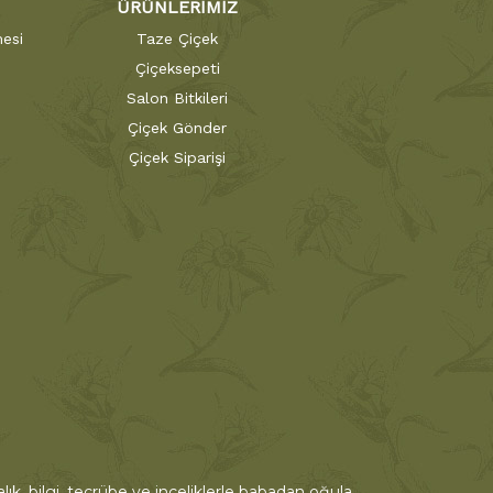
ÜRÜNLERİMİZ
esi
Taze Çiçek
Çiçeksepeti
Salon Bitkileri
Çiçek Gönder
Çiçek Siparişi
ık, bilgi, tecrübe ve inceliklerle babadan oğula