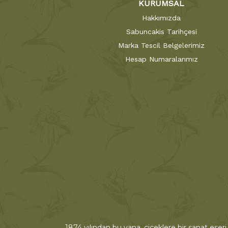
KURUMSAL
Hakkımızda
Sabuncakis Tarihçesi
Marka Tescil Belgelerimiz
Hesap Numaralarımız
1874 yılından bu yana, çiçeklere bir sanat eseri