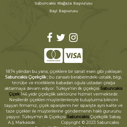
Sabuncakis Mağaza Başvurusu
Bayi Başvurusu
1874 yılından bu yana, çiçeklere bir sanat eseri gibi yaklaşan
Sabuncakis Çiçekçilik ;
bu zanaatı beraberindeki ustalık, bilgi,
tecrübe ve inceliklerle babadan oğula ustadan çırağa
aktarmaya devam ediyor. Türkiye'nin ilk çiçekçisi
Sabuncakis
Çiçek
146 yıldır çiçekçilik sektörüne hizmet vermektedir.
Nesillerdir çiçekleri müşterilerileriyle buluşturma bilincini
taşıyan firmamız, çiçek siparişlerini her siparişte aynı kalite ve
taze çiçekler ile müşterilerine göndermenin haklı gururunu
yaşıyor. Türkiye'nin ilk Çiçekçisi
Sabuncakis
Çiçekçilik Sabaş
A.Ş Markasıdır. Copyright © 2023 Sabuncakis