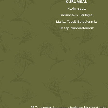
KURUMSAL
Hakkımızda
Sabuncakis Tarihçesi
Marka Tescil Belgelerimiz
Hesap Numaralarımız
1874 yılından bu yana, çiçeklere bir sanat eseri