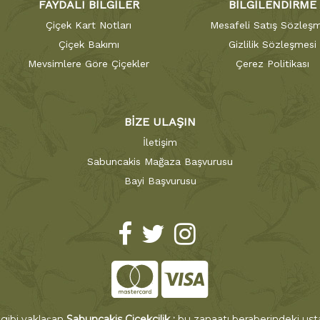
FAYDALI BİLGİLER
BİLGİLENDİRME
Çiçek Kart Notları
Mesafeli Satış Sözleşm
Çiçek Bakımı
Gizlilik Sözleşmesi
Mevsimlere Göre Çiçekler
Çerez Politikası
BİZE ULAŞIN
İletişim
Sabuncakis Mağaza Başvurusu
Bayi Başvurusu
 gibi yaklaşan
Sabuncakis Çiçekçilik ;
bu zanaatı beraberindeki ustal