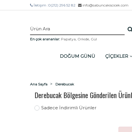
İletişim :
0(212) 296 52 82
info@sabuncakiscicek.com
En çok arananlar:
Papatya
,
Orkide
,
Gül
DOĞUM GÜNÜ
ÇİÇEKLER
Ana Sayfa
Derebucak
Derebucak Bölgesine Gönderilen Ürün
Sadece İndirimli Ürünler