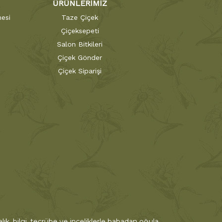
ÜRÜNLERİMİZ
esi
Taze Çiçek
Çiçeksepeti
Salon Bitkileri
Çiçek Gönder
Çiçek Siparişi
ık, bilgi, tecrübe ve inceliklerle babadan oğula