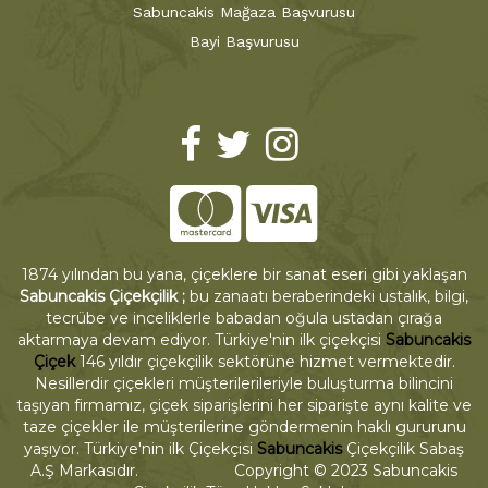
Sabuncakis Mağaza Başvurusu
Bayi Başvurusu
1874 yılından bu yana, çiçeklere bir sanat eseri gibi yaklaşan
Sabuncakis Çiçekçilik ;
bu zanaatı beraberindeki ustalık, bilgi,
tecrübe ve inceliklerle babadan oğula ustadan çırağa
aktarmaya devam ediyor. Türkiye'nin ilk çiçekçisi
Sabuncakis
Çiçek
146 yıldır çiçekçilik sektörüne hizmet vermektedir.
Nesillerdir çiçekleri müşterilerileriyle buluşturma bilincini
taşıyan firmamız, çiçek siparişlerini her siparişte aynı kalite ve
taze çiçekler ile müşterilerine göndermenin haklı gururunu
yaşıyor. Türkiye'nin ilk Çiçekçisi
Sabuncakis
Çiçekçilik Sabaş
A.Ş Markasıdır. Copyright © 2023 Sabuncakis