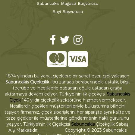
Sabuncakis Mağaza Başvurusu
Bayi Başvurusu
1874 yılından bu yana, çiçeklere bir sanat eseri gibi yaklaşan
Sabuncakis Çiçekçilik ;
bu zanaatı beraberindeki ustalık, bilgi,
tecrübe ve inceliklerle babadan oğula ustadan çırağa
aktarmaya devam ediyor. Türkiye'nin ilk çiçekçisi
Sabuncakis
Çiçek
146 yıldır çiçekçilik sektörüne hizmet vermektedir.
Nesillerdir çiçekleri müşterilerileriyle buluşturma bilincini
taşıyan firmamız, çiçek siparişlerini her siparişte aynı kalite ve
taze çiçekler ile müşterilerine göndermenin haklı gururunu
yaşıyor. Türkiye'nin ilk Çiçekçisi
Sabuncakis
Çiçekçilik Sabaş
A.Ş Markasıdır. Copyright © 2023 Sabuncakis