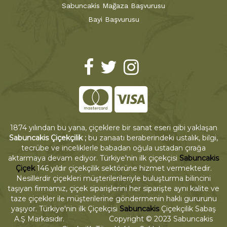
Sabuncakis Mağaza Başvurusu
Bayi Başvurusu
1874 yılından bu yana, çiçeklere bir sanat eseri gibi yaklaşan
Sabuncakis Çiçekçilik ;
bu zanaatı beraberindeki ustalık, bilgi,
tecrübe ve inceliklerle babadan oğula ustadan çırağa
aktarmaya devam ediyor. Türkiye'nin ilk çiçekçisi
Sabuncakis
Çiçek
146 yıldır çiçekçilik sektörüne hizmet vermektedir.
Nesillerdir çiçekleri müşterilerileriyle buluşturma bilincini
taşıyan firmamız, çiçek siparişlerini her siparişte aynı kalite ve
taze çiçekler ile müşterilerine göndermenin haklı gururunu
yaşıyor. Türkiye'nin ilk Çiçekçisi
Sabuncakis
Çiçekçilik Sabaş
A.Ş Markasıdır. Copyright © 2023 Sabuncakis