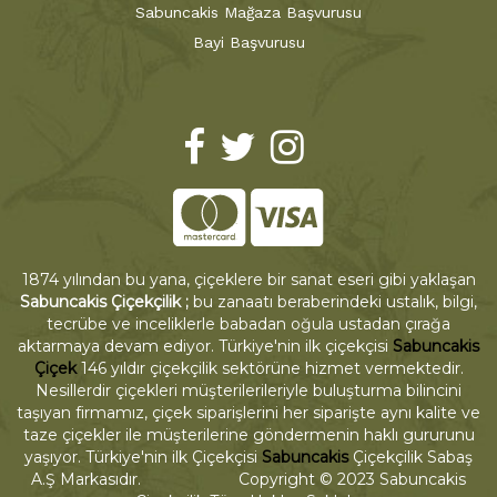
Sabuncakis Mağaza Başvurusu
Bayi Başvurusu
1874 yılından bu yana, çiçeklere bir sanat eseri gibi yaklaşan
Sabuncakis Çiçekçilik ;
bu zanaatı beraberindeki ustalık, bilgi,
tecrübe ve inceliklerle babadan oğula ustadan çırağa
aktarmaya devam ediyor. Türkiye'nin ilk çiçekçisi
Sabuncakis
Çiçek
146 yıldır çiçekçilik sektörüne hizmet vermektedir.
Nesillerdir çiçekleri müşterilerileriyle buluşturma bilincini
taşıyan firmamız, çiçek siparişlerini her siparişte aynı kalite ve
taze çiçekler ile müşterilerine göndermenin haklı gururunu
yaşıyor. Türkiye'nin ilk Çiçekçisi
Sabuncakis
Çiçekçilik Sabaş
A.Ş Markasıdır. Copyright © 2023 Sabuncakis