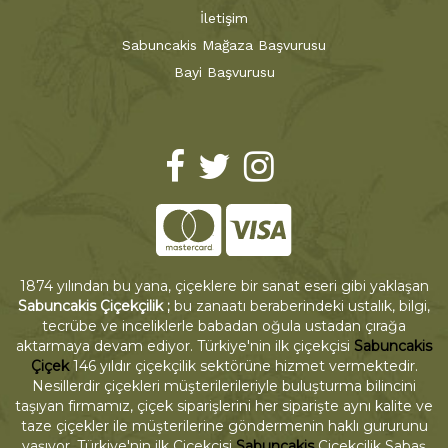
İletişim
Sabuncakis Mağaza Başvurusu
Bayi Başvurusu
1874 yılından bu yana, çiçeklere bir sanat eseri gibi yaklaşan
Sabuncakis Çiçekçilik ;
bu zanaatı beraberindeki ustalık, bilgi,
tecrübe ve inceliklerle babadan oğula ustadan çırağa
aktarmaya devam ediyor. Türkiye'nin ilk çiçekçisi
Sabuncakis
Çiçek
146 yıldır çiçekçilik sektörüne hizmet vermektedir.
Nesillerdir çiçekleri müşterilerileriyle buluşturma bilincini
taşıyan firmamız, çiçek siparişlerini her siparişte aynı kalite ve
taze çiçekler ile müşterilerine göndermenin haklı gururunu
yaşıyor. Türkiye'nin ilk Çiçekçisi
Sabuncakis
Çiçekçilik Sabaş