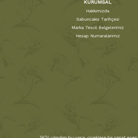
KURUMSAL
Hakkımızda
Sabuncakis Tarihçesi
Marka Tescil Belgelerimiz
Hesap Numaralarımız
1874 yılından bu yana, çiçeklere bir sanat eseri