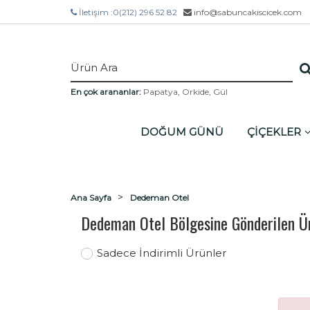
İletişim :
0(212) 296 52 82
info@sabuncakiscicek.com
En çok arananlar:
Papatya
,
Orkide
,
Gül
DOĞUM GÜNÜ
ÇİÇEKLER
Ana Sayfa
Dedeman Otel
Dedeman Otel Bölgesine Gönderilen Ü
Sadece İndirimli Ürünler