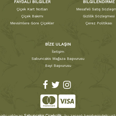
FAYDALI BİLGİLER
BİLGİLENDİRME
Çiçek Kart Notları
Mesafeli Satış Sözleşm
Çiçek Bakımı
Gizlilik Sözleşmesi
Mevsimlere Göre Çiçekler
Çerez Politikası
BİZE ULAŞIN
İletişim
Sabuncakis Mağaza Başvurusu
Bayi Başvurusu
 gibi yaklaşan
Sabuncakis Çiçekçilik ;
bu zanaatı beraberindeki ustal