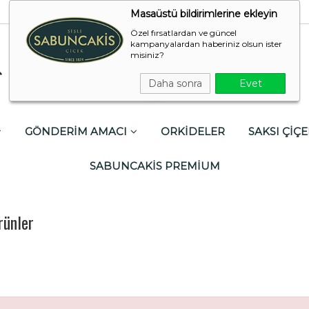
Masaüstü bildirimlerine ekleyin
Özel fırsatlardan ve güncel
kampanyalardan haberiniz olsun ister
misiniz?
Daha sonra
Evet
GÖNDERİM AMACI
ORKİDELER
SAKSI ÇİÇE
SABUNCAKİS PREMİUM
rünler