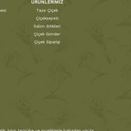
ÜRÜNLERİMİZ
esi
Taze Çiçek
Çiçeksepeti
Salon Bitkileri
Çiçek Gönder
Çiçek Siparişi
ık, bilgi, tecrübe ve inceliklerle babadan oğula