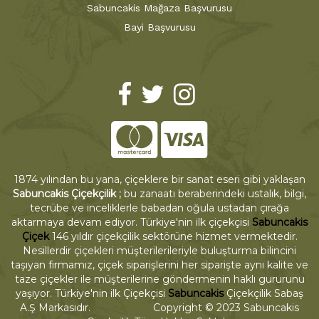
Sabuncakis Mağaza Başvurusu
Bayi Başvurusu
1874 yılından bu yana, çiçeklere bir sanat eseri gibi yaklaşan
Sabuncakis Çiçekçilik ;
bu zanaatı beraberindeki ustalık, bilgi,
tecrübe ve inceliklerle babadan oğula ustadan çırağa
aktarmaya devam ediyor. Türkiye'nin ilk çiçekçisi
Sabuncakis
Çiçek
146 yıldır çiçekçilik sektörüne hizmet vermektedir.
Nesillerdir çiçekleri müşterilerileriyle buluşturma bilincini
taşıyan firmamız, çiçek siparişlerini her siparişte aynı kalite ve
taze çiçekler ile müşterilerine göndermenin haklı gururunu
yaşıyor. Türkiye'nin ilk Çiçekçisi
Sabuncakis
Çiçekçilik Sabaş
A.Ş Markasıdır. Copyright © 2023 Sabuncakis