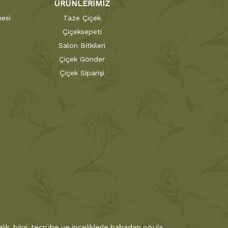
ÜRÜNLERİMİZ
esi
Taze Çiçek
Çiçeksepeti
Salon Bitkileri
Çiçek Gönder
Çiçek Siparişi
ık, bilgi, tecrübe ve inceliklerle babadan oğula