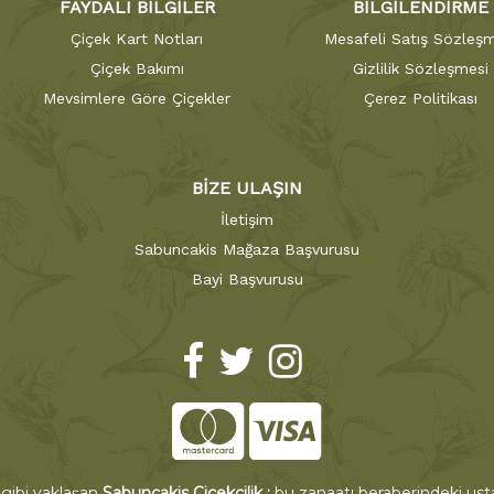
FAYDALI BİLGİLER
BİLGİLENDİRME
Çiçek Kart Notları
Mesafeli Satış Sözleşm
Çiçek Bakımı
Gizlilik Sözleşmesi
Mevsimlere Göre Çiçekler
Çerez Politikası
BİZE ULAŞIN
İletişim
Sabuncakis Mağaza Başvurusu
Bayi Başvurusu
 gibi yaklaşan
Sabuncakis Çiçekçilik ;
bu zanaatı beraberindeki ustal