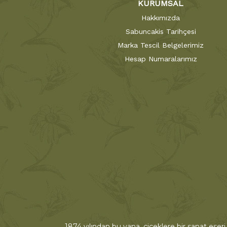
KURUMSAL
Hakkımızda
Sabuncakis Tarihçesi
Marka Tescil Belgelerimiz
Hesap Numaralarımız
1874 yılından bu yana, çiçeklere bir sanat eseri