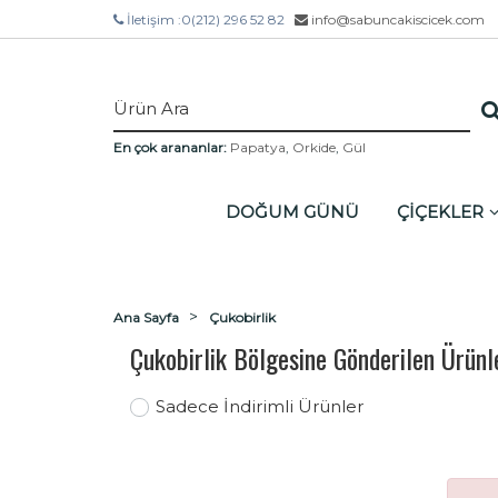
İletişim :
0(212) 296 52 82
info@sabuncakiscicek.com
En çok arananlar:
Papatya
,
Orkide
,
Gül
DOĞUM GÜNÜ
ÇİÇEKLER
Ana Sayfa
Çukobirlik
Çukobirlik Bölgesine Gönderilen Ürünl
Sadece İndirimli Ürünler