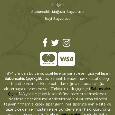
İletişim
Sabuncakis Mağaza Başvurusu
Bayi Başvurusu
1874 yılından bu yana, çiçeklere bir sanat eseri gibi yaklaşan
Sabuncakis Çiçekçilik ;
bu zanaatı beraberindeki ustalık, bilgi,
tecrübe ve inceliklerle babadan oğula ustadan çırağa
aktarmaya devam ediyor. Türkiye'nin ilk çiçekçisi
Sabuncakis
Çiçek
146 yıldır çiçekçilik sektörüne hizmet vermektedir.
Nesillerdir çiçekleri müşterilerileriyle buluşturma bilincini
taşıyan firmamız, çiçek siparişlerini her siparişte aynı kalite ve
taze çiçekler ile müşterilerine göndermenin haklı gururunu
yaşıyor. Türkiye'nin ilk Çiçekçisi
Sabuncakis
Çiçekçilik Sabaş