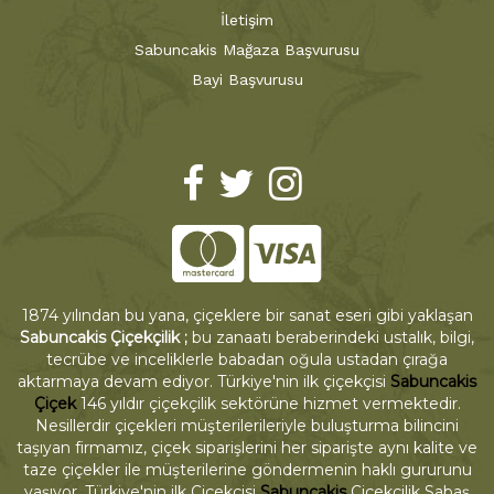
İletişim
Sabuncakis Mağaza Başvurusu
Bayi Başvurusu
1874 yılından bu yana, çiçeklere bir sanat eseri gibi yaklaşan
Sabuncakis Çiçekçilik ;
bu zanaatı beraberindeki ustalık, bilgi,
tecrübe ve inceliklerle babadan oğula ustadan çırağa
aktarmaya devam ediyor. Türkiye'nin ilk çiçekçisi
Sabuncakis
Çiçek
146 yıldır çiçekçilik sektörüne hizmet vermektedir.
Nesillerdir çiçekleri müşterilerileriyle buluşturma bilincini
taşıyan firmamız, çiçek siparişlerini her siparişte aynı kalite ve
taze çiçekler ile müşterilerine göndermenin haklı gururunu
yaşıyor. Türkiye'nin ilk Çiçekçisi
Sabuncakis
Çiçekçilik Sabaş