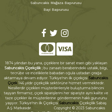
Sabuncakis Mağaza Başvurusu
Bayi Başvurusu
1874 yılından bu yana, çiçeklere bir sanat eseri gibi yaklaşan
Sabuncakis Çiçekçilik ;
bu zanaatı beraberindeki ustalık, bilgi,
tecrübe ve inceliklerle babadan oğula ustadan çırağa
aktarmaya devam ediyor. Türkiye'nin ilk çiçekçisi
Sabuncakis
Çiçek
146 yıldır çiçekçilik sektörüne hizmet vermektedir.
Nesillerdir çiçekleri müşterilerileriyle buluşturma bilincini
taşıyan firmamız, çiçek siparişlerini her siparişte aynı kalite ve
taze çiçekler ile müşterilerine göndermenin haklı gururunu
yaşıyor. Türkiye'nin ilk Çiçekçisi
Sabuncakis
Çiçekçilik Sabaş
A.Ş Markasıdır. Copyright © 2023 Sabuncakis