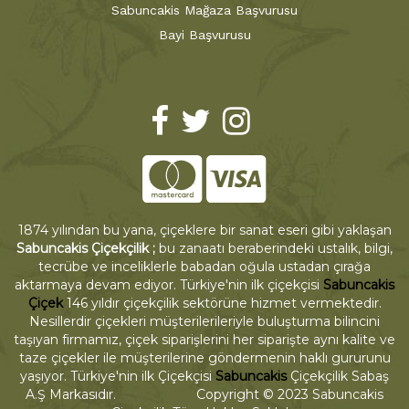
Sabuncakis Mağaza Başvurusu
Bayi Başvurusu
1874 yılından bu yana, çiçeklere bir sanat eseri gibi yaklaşan
Sabuncakis Çiçekçilik ;
bu zanaatı beraberindeki ustalık, bilgi,
tecrübe ve inceliklerle babadan oğula ustadan çırağa
aktarmaya devam ediyor. Türkiye'nin ilk çiçekçisi
Sabuncakis
Çiçek
146 yıldır çiçekçilik sektörüne hizmet vermektedir.
Nesillerdir çiçekleri müşterilerileriyle buluşturma bilincini
taşıyan firmamız, çiçek siparişlerini her siparişte aynı kalite ve
taze çiçekler ile müşterilerine göndermenin haklı gururunu
yaşıyor. Türkiye'nin ilk Çiçekçisi
Sabuncakis
Çiçekçilik Sabaş
A.Ş Markasıdır. Copyright © 2023 Sabuncakis