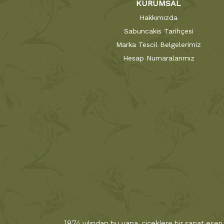
KURUMSAL
Hakkımızda
Sabuncakis Tarihçesi
Marka Tescil Belgelerimiz
Hesap Numaralarımız
1874 yılından bu yana, çiçeklere bir sanat eseri