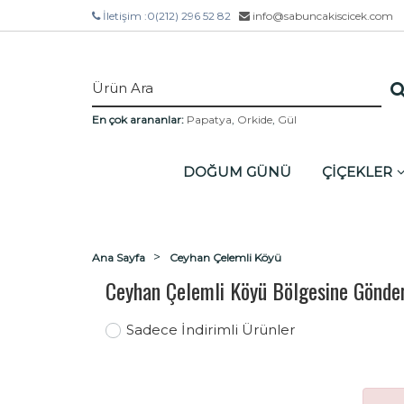
İletişim :
0(212) 296 52 82
info@sabuncakiscicek.com
En çok arananlar:
Papatya
,
Orkide
,
Gül
DOĞUM GÜNÜ
ÇİÇEKLER
Ana Sayfa
Ceyhan Çelemli Köyü
Ceyhan Çelemli Köyü Bölgesine Gönder
Sadece İndirimli Ürünler