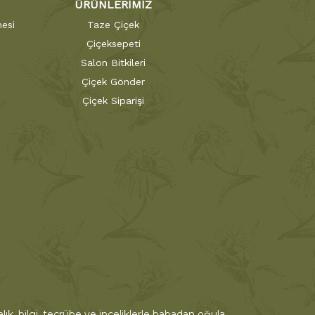
ÜRÜNLERİMİZ
esi
Taze Çiçek
Çiçeksepeti
Salon Bitkileri
Çiçek Gönder
Çiçek Siparişi
ık, bilgi, tecrübe ve inceliklerle babadan oğula