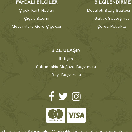
FAYDALI BİLGİLER
BİLGİLENDİRME
Çiçek Kart Notları
Mesafeli Satış Sözleşm
Çiçek Bakımı
Gizlilik Sözleşmesi
Mevsimlere Göre Çiçekler
Çerez Politikası
BİZE ULAŞIN
İletişim
Sabuncakis Mağaza Başvurusu
Bayi Başvurusu
 gibi yaklaşan
Sabuncakis Çiçekçilik ;
bu zanaatı beraberindeki ustal