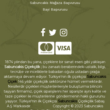
Sabuncakis Mağaza Başvurusu
Bayi Başvurusu
1874 yılından bu yana, çiçeklere bir sanat eseri gibi yaklaşan
Sabuncakis Çiçekçilik ;
bu zanaatı beraberindeki ustalık, bilgi,
tecrübe ve inceliklerle babadan oğula ustadan çırağa
aktarmaya devam ediyor. Türkiye'nin ilk çiçekçisi
Sabuncakis
Çiçek
146 yıldır çiçekçilik sektörüne hizmet vermektedir.
Nesillerdir çiçekleri müşterilerileriyle buluşturma bilincini
taşıyan firmamız, çiçek siparişlerini her siparişte aynı kalite ve
taze çiçekler ile müşterilerine göndermenin haklı gururunu
yaşıyor. Türkiye'nin ilk Çiçekçisi
Sabuncakis
Çiçekçilik Sabaş
A.Ş Markasıdır. Copyright © 2023 Sabuncakis