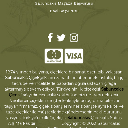
Sabuncakis Mağaza Başvurusu
Bayi Başvurusu
1874 yılından bu yana, çiçeklere bir sanat eseri gibi yaklaşan
Sabuncakis Çiçekçilik ;
bu zanaatı beraberindeki ustalık, bilgi,
tecrübe ve inceliklerle babadan oğula ustadan çırağa
aktarmaya devam ediyor. Türkiye'nin ilk çiçekçisi
Sabuncakis
Çiçek
146 yıldır çiçekçilik sektörüne hizmet vermektedir.
Nesillerdir çiçekleri müşterilerileriyle buluşturma bilincini
taşıyan firmamız, çiçek siparişlerini her siparişte aynı kalite ve
taze çiçekler ile müşterilerine göndermenin haklı gururunu
yaşıyor. Türkiye'nin ilk Çiçekçisi
Sabuncakis
Çiçekçilik Sabaş
A.Ş Markasıdır. Copyright © 2023 Sabuncakis