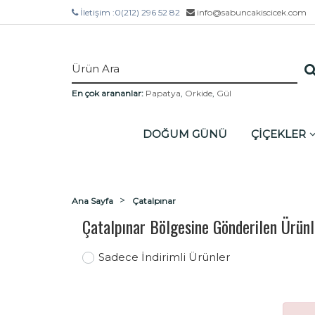
İletişim :
0(212) 296 52 82
info@sabuncakiscicek.com
En çok arananlar:
Papatya
,
Orkide
,
Gül
DOĞUM GÜNÜ
ÇİÇEKLER
Ana Sayfa
Çatalpınar
Çatalpınar Bölgesine Gönderilen Ürünl
Sadece İndirimli Ürünler