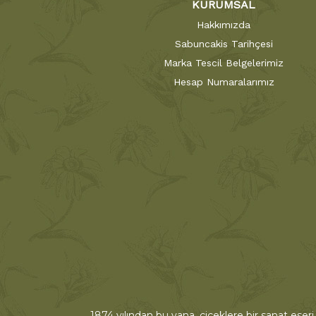
KURUMSAL
Hakkımızda
Sabuncakis Tarihçesi
Marka Tescil Belgelerimiz
Hesap Numaralarımız
1874 yılından bu yana, çiçeklere bir sanat eseri