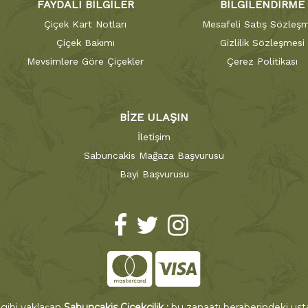
FAYDALI BİLGİLER
BİLGİLENDİRME
Çiçek Kart Notları
Mesafeli Satış Sözleşm
Çiçek Bakımı
Gizlilik Sözleşmesi
Mevsimlere Göre Çiçekler
Çerez Politikası
BİZE ULAŞIN
İletişim
Sabuncakis Mağaza Başvurusu
Bayi Başvurusu
 gibi yaklaşan
Sabuncakis Çiçekçilik ;
bu zanaatı beraberindeki ustal