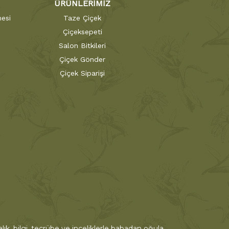
ÜRÜNLERİMİZ
esi
Taze Çiçek
Çiçeksepeti
Salon Bitkileri
Çiçek Gönder
Çiçek Siparişi
ık, bilgi, tecrübe ve inceliklerle babadan oğula