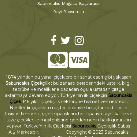
Sabuncakis Mağaza Başvurusu
Bayi Başvurusu
1874 yılından bu yana, çiçeklere bir sanat eseri gibi yaklaşan
Sabuncakis Çiçekçilik ;
bu zanaatı beraberindeki ustalık, bilgi,
tecrübe ve inceliklerle babadan oğula ustadan çırağa
aktarmaya devam ediyor. Türkiye'nin ilk çiçekçisi
Sabuncakis
Çiçek
146 yıldır çiçekçilik sektörüne hizmet vermektedir.
Nesillerdir çiçekleri müşterilerileriyle buluşturma bilincini
taşıyan firmamız, çiçek siparişlerini her siparişte aynı kalite ve
taze çiçekler ile müşterilerine göndermenin haklı gururunu
yaşıyor. Türkiye'nin ilk Çiçekçisi
Sabuncakis
Çiçekçilik Sabaş
A.Ş Markasıdır. Copyright © 2023 Sabuncakis