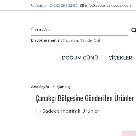
İletişim :
0(212) 296 52 82
info@sabuncakiscicek.com
En çok arananlar:
Papatya
,
Orkide
,
Gül
DOĞUM GÜNÜ
ÇİÇEKLER
Ana Sayfa
Çanakçı
Çanakçı Bölgesine Gönderilen Ürünler
Sadece İndirimli Ürünler