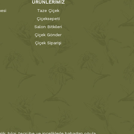
ÜRÜNLERİMİZ
esi
Taze Çiçek
Çiçeksepeti
Salon Bitkileri
Çiçek Gönder
Çiçek Siparişi
ık, bilgi, tecrübe ve inceliklerle babadan oğula