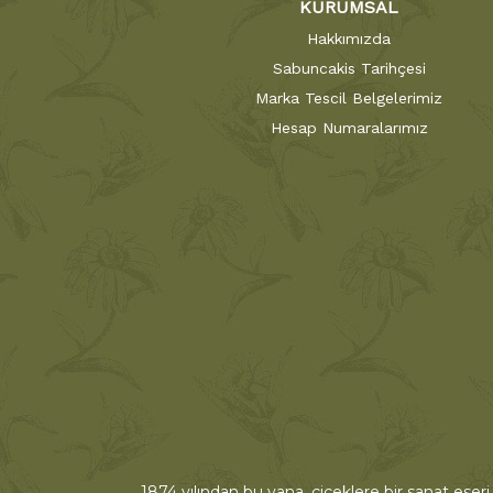
KURUMSAL
Hakkımızda
Sabuncakis Tarihçesi
Marka Tescil Belgelerimiz
Hesap Numaralarımız
1874 yılından bu yana, çiçeklere bir sanat eseri