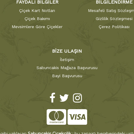
FAYDALI BİLGİLER
BİLGİLENDİRME
Çiçek Kart Notları
Mesafeli Satış Sözleşm
Çiçek Bakımı
Gizlilik Sözleşmesi
Mevsimlere Göre Çiçekler
Çerez Politikası
BİZE ULAŞIN
İletişim
Sabuncakis Mağaza Başvurusu
Bayi Başvurusu
 gibi yaklaşan
Sabuncakis Çiçekçilik ;
bu zanaatı beraberindeki ustal