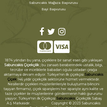
Sabuncakis Mağaza Başvurusu
Bayi Başvurusu
1874 yılından bu yana, çiçeklere bir sanat eseri gibi yaklaşan
Sabuncakis Çiçekçilik ;
bu zanaatı beraberindeki ustalık, bilgi,
tecrübe ve inceliklerle babadan oğula ustadan çırağa
aktarmaya devam ediyor. Türkiye'nin ilk çiçekçisi
Sabuncakis
Çiçek
146 yıldır çiçekçilik sektörüne hizmet vermektedir.
Nesillerdir çiçekleri müşterilerileriyle buluşturma bilincini
taşıyan firmamız, çiçek siparişlerini her siparişte aynı kalite ve
taze çiçekler ile müşterilerine göndermenin haklı gururunu
yaşıyor. Türkiye'nin ilk Çiçekçisi
Sabuncakis
Çiçekçilik Sabaş
A.Ş Markasıdır. Copyright © 2023 Sabuncakis