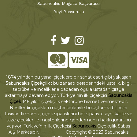
Sabuncakis Mağaza Başvurusu
Bayi Başvurusu
1874 yılından bu yana, çiçeklere bir sanat eseri gibi yaklaşan
Sabuncakis Çiçekçilik ;
bu zanaatı beraberindeki ustalık, bilgi,
tecrübe ve inceliklerle babadan oğula ustadan çırağa
aktarmaya devam ediyor. Türkiye'nin ilk çiçekçisi
Sabuncakis
Çiçek
146 yıldır çiçekçilik sektörüne hizmet vermektedir.
Nesillerdir çiçekleri müşterilerileriyle buluşturma bilincini
taşıyan firmamız, çiçek siparişlerini her siparişte aynı kalite ve
taze çiçekler ile müşterilerine göndermenin haklı gururunu
yaşıyor. Türkiye'nin ilk Çiçekçisi
Sabuncakis
Çiçekçilik Sabaş
A.Ş Markasıdır. Copyright © 2023 Sabuncakis