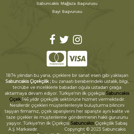
Sabuncakis Mağaza Başvurusu
Bayi Başvurusu
1874 yılından bu yana, çiçeklere bir sanat eseri gibi yaklaşan
Sabuncakis Çiçekçilik ;
bu zanaatı beraberindeki ustalık, bilgi,
tecrübe ve inceliklerle babadan oğula ustadan çırağa
aktarmaya devam ediyor. Türkiye'nin ilk çiçekçisi
Sabuncakis
Çiçek
146 yıldır çiçekçilik sektörüne hizmet vermektedir.
Nesillerdir çiçekleri müşterilerileriyle buluşturma bilincini
taşıyan firmamız, çiçek siparişlerini her siparişte aynı kalite ve
taze çiçekler ile müşterilerine göndermenin haklı gururunu
yaşıyor. Türkiye'nin ilk Çiçekçisi
Sabuncakis
Çiçekçilik Sabaş
A.Ş Markasıdır. Copyright © 2023 Sabuncakis