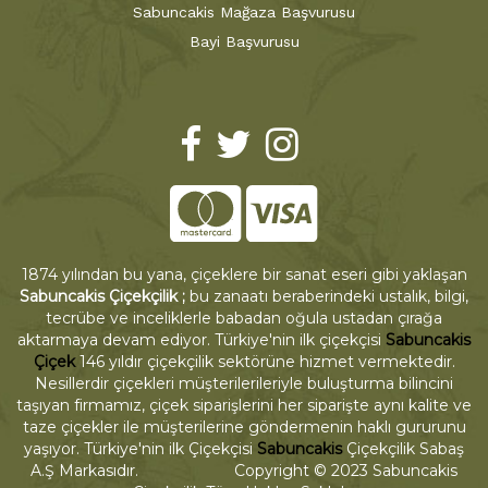
Sabuncakis Mağaza Başvurusu
Bayi Başvurusu
1874 yılından bu yana, çiçeklere bir sanat eseri gibi yaklaşan
Sabuncakis Çiçekçilik ;
bu zanaatı beraberindeki ustalık, bilgi,
tecrübe ve inceliklerle babadan oğula ustadan çırağa
aktarmaya devam ediyor. Türkiye'nin ilk çiçekçisi
Sabuncakis
Çiçek
146 yıldır çiçekçilik sektörüne hizmet vermektedir.
Nesillerdir çiçekleri müşterilerileriyle buluşturma bilincini
taşıyan firmamız, çiçek siparişlerini her siparişte aynı kalite ve
taze çiçekler ile müşterilerine göndermenin haklı gururunu
yaşıyor. Türkiye'nin ilk Çiçekçisi
Sabuncakis
Çiçekçilik Sabaş
A.Ş Markasıdır. Copyright © 2023 Sabuncakis