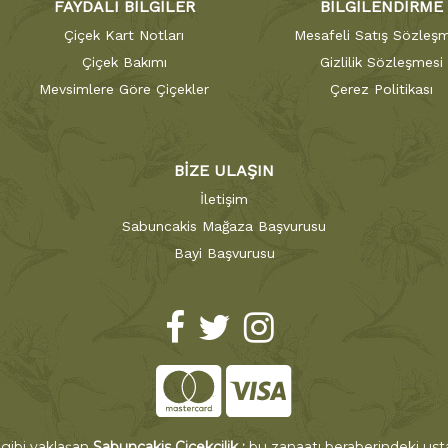
FAYDALI BİLGİLER
BİLGİLENDİRME
Çiçek Kart Notları
Mesafeli Satış Sözleşm
Çiçek Bakımı
Gizlilik Sözleşmesi
Mevsimlere Göre Çiçekler
Çerez Politikası
BİZE ULAŞIN
İletişim
Sabuncakis Mağaza Başvurusu
Bayi Başvurusu
 gibi yaklaşan
Sabuncakis Çiçekçilik ;
bu zanaatı beraberindeki ustal