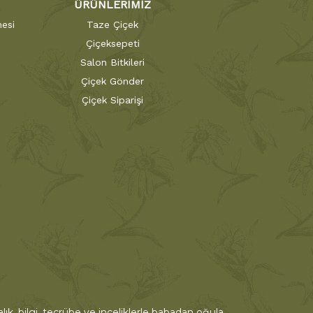
ÜRÜNLERİMİZ
esi
Taze Çiçek
Çiçeksepeti
Salon Bitkileri
Çiçek Gönder
Çiçek Siparişi
ık, bilgi, tecrübe ve inceliklerle babadan oğula