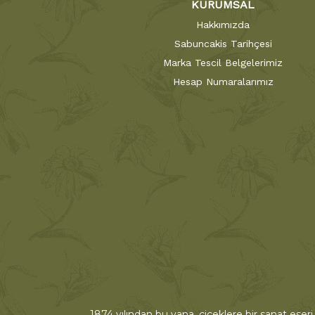
KURUMSAL
Hakkımızda
Sabuncakis Tarihçesi
Marka Tescil Belgelerimiz
Hesap Numaralarımız
1874 yılından bu yana, çiçeklere bir sanat eseri