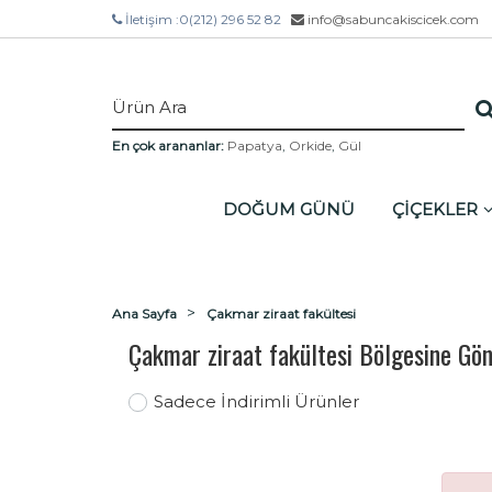
İletişim :
0(212) 296 52 82
info@sabuncakiscicek.com
En çok arananlar:
Papatya
,
Orkide
,
Gül
DOĞUM GÜNÜ
ÇİÇEKLER
Ana Sayfa
Çakmar ziraat fakültesi
Çakmar ziraat fakültesi Bölgesine Gön
Sadece İndirimli Ürünler