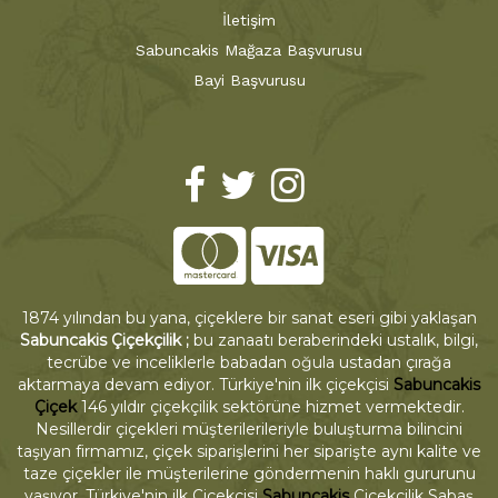
İletişim
Sabuncakis Mağaza Başvurusu
Bayi Başvurusu
1874 yılından bu yana, çiçeklere bir sanat eseri gibi yaklaşan
Sabuncakis Çiçekçilik ;
bu zanaatı beraberindeki ustalık, bilgi,
tecrübe ve inceliklerle babadan oğula ustadan çırağa
aktarmaya devam ediyor. Türkiye'nin ilk çiçekçisi
Sabuncakis
Çiçek
146 yıldır çiçekçilik sektörüne hizmet vermektedir.
Nesillerdir çiçekleri müşterilerileriyle buluşturma bilincini
taşıyan firmamız, çiçek siparişlerini her siparişte aynı kalite ve
taze çiçekler ile müşterilerine göndermenin haklı gururunu
yaşıyor. Türkiye'nin ilk Çiçekçisi
Sabuncakis
Çiçekçilik Sabaş