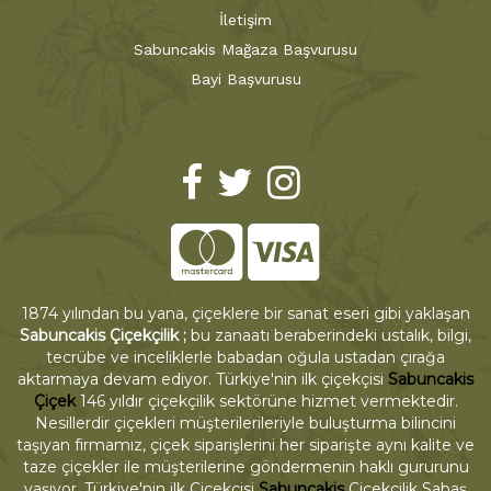
İletişim
Sabuncakis Mağaza Başvurusu
Bayi Başvurusu
1874 yılından bu yana, çiçeklere bir sanat eseri gibi yaklaşan
Sabuncakis Çiçekçilik ;
bu zanaatı beraberindeki ustalık, bilgi,
tecrübe ve inceliklerle babadan oğula ustadan çırağa
aktarmaya devam ediyor. Türkiye'nin ilk çiçekçisi
Sabuncakis
Çiçek
146 yıldır çiçekçilik sektörüne hizmet vermektedir.
Nesillerdir çiçekleri müşterilerileriyle buluşturma bilincini
taşıyan firmamız, çiçek siparişlerini her siparişte aynı kalite ve
taze çiçekler ile müşterilerine göndermenin haklı gururunu
yaşıyor. Türkiye'nin ilk Çiçekçisi
Sabuncakis
Çiçekçilik Sabaş