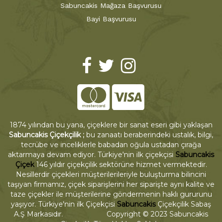
Sabuncakis Mağaza Başvurusu
Bayi Başvurusu
1874 yılından bu yana, çiçeklere bir sanat eseri gibi yaklaşan
Sabuncakis Çiçekçilik ;
bu zanaatı beraberindeki ustalık, bilgi,
tecrübe ve inceliklerle babadan oğula ustadan çırağa
aktarmaya devam ediyor. Türkiye'nin ilk çiçekçisi
Sabuncakis
Çiçek
146 yıldır çiçekçilik sektörüne hizmet vermektedir.
Nesillerdir çiçekleri müşterilerileriyle buluşturma bilincini
taşıyan firmamız, çiçek siparişlerini her siparişte aynı kalite ve
taze çiçekler ile müşterilerine göndermenin haklı gururunu
yaşıyor. Türkiye'nin ilk Çiçekçisi
Sabuncakis
Çiçekçilik Sabaş
A.Ş Markasıdır. Copyright © 2023 Sabuncakis