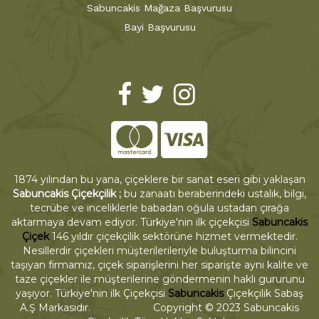
Sabuncakis Mağaza Başvurusu
Bayi Başvurusu
1874 yılından bu yana, çiçeklere bir sanat eseri gibi yaklaşan
Sabuncakis Çiçekçilik ;
bu zanaatı beraberindeki ustalık, bilgi,
tecrübe ve inceliklerle babadan oğula ustadan çırağa
aktarmaya devam ediyor. Türkiye'nin ilk çiçekçisi
Sabuncakis
Çiçek
146 yıldır çiçekçilik sektörüne hizmet vermektedir.
Nesillerdir çiçekleri müşterilerileriyle buluşturma bilincini
taşıyan firmamız, çiçek siparişlerini her siparişte aynı kalite ve
taze çiçekler ile müşterilerine göndermenin haklı gururunu
yaşıyor. Türkiye'nin ilk Çiçekçisi
Sabuncakis
Çiçekçilik Sabaş
A.Ş Markasıdır. Copyright © 2023 Sabuncakis