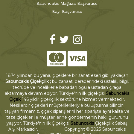
Sabuncakis Mağaza Başvurusu
Bayi Başvurusu
1874 yılından bu yana, çiçeklere bir sanat eseri gibi yaklaşan
Sabuncakis Çiçekçilik ;
bu zanaatı beraberindeki ustalık, bilgi,
tecrübe ve inceliklerle babadan oğula ustadan çırağa
aktarmaya devam ediyor. Türkiye'nin ilk çiçekçisi
Sabuncakis
Çiçek
146 yıldır çiçekçilik sektörüne hizmet vermektedir.
Nesillerdir çiçekleri müşterilerileriyle buluşturma bilincini
taşıyan firmamız, çiçek siparişlerini her siparişte aynı kalite ve
taze çiçekler ile müşterilerine göndermenin haklı gururunu
yaşıyor. Türkiye'nin ilk Çiçekçisi
Sabuncakis
Çiçekçilik Sabaş
A.Ş Markasıdır. Copyright © 2023 Sabuncakis