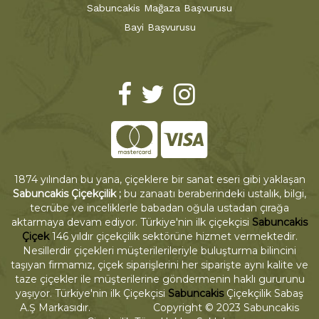
Sabuncakis Mağaza Başvurusu
Bayi Başvurusu
1874 yılından bu yana, çiçeklere bir sanat eseri gibi yaklaşan
Sabuncakis Çiçekçilik ;
bu zanaatı beraberindeki ustalık, bilgi,
tecrübe ve inceliklerle babadan oğula ustadan çırağa
aktarmaya devam ediyor. Türkiye'nin ilk çiçekçisi
Sabuncakis
Çiçek
146 yıldır çiçekçilik sektörüne hizmet vermektedir.
Nesillerdir çiçekleri müşterilerileriyle buluşturma bilincini
taşıyan firmamız, çiçek siparişlerini her siparişte aynı kalite ve
taze çiçekler ile müşterilerine göndermenin haklı gururunu
yaşıyor. Türkiye'nin ilk Çiçekçisi
Sabuncakis
Çiçekçilik Sabaş
A.Ş Markasıdır. Copyright © 2023 Sabuncakis