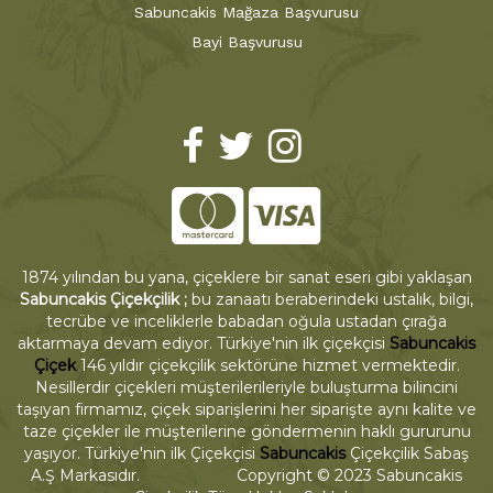
Sabuncakis Mağaza Başvurusu
Bayi Başvurusu
1874 yılından bu yana, çiçeklere bir sanat eseri gibi yaklaşan
Sabuncakis Çiçekçilik ;
bu zanaatı beraberindeki ustalık, bilgi,
tecrübe ve inceliklerle babadan oğula ustadan çırağa
aktarmaya devam ediyor. Türkiye'nin ilk çiçekçisi
Sabuncakis
Çiçek
146 yıldır çiçekçilik sektörüne hizmet vermektedir.
Nesillerdir çiçekleri müşterilerileriyle buluşturma bilincini
taşıyan firmamız, çiçek siparişlerini her siparişte aynı kalite ve
taze çiçekler ile müşterilerine göndermenin haklı gururunu
yaşıyor. Türkiye'nin ilk Çiçekçisi
Sabuncakis
Çiçekçilik Sabaş
A.Ş Markasıdır. Copyright © 2023 Sabuncakis