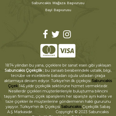
Sabuncakis Mağaza Başvurusu
Bayi Başvurusu
1874 yılından bu yana, çiçeklere bir sanat eseri gibi yaklaşan
Sabuncakis Çiçekçilik ;
bu zanaatı beraberindeki ustalık, bilgi,
tecrübe ve inceliklerle babadan oğula ustadan çırağa
aktarmaya devam ediyor. Türkiye'nin ilk çiçekçisi
Sabuncakis
Çiçek
146 yıldır çiçekçilik sektörüne hizmet vermektedir.
Nesillerdir çiçekleri müşterilerileriyle buluşturma bilincini
taşıyan firmamız, çiçek siparişlerini her siparişte aynı kalite ve
taze çiçekler ile müşterilerine göndermenin haklı gururunu
yaşıyor. Türkiye'nin ilk Çiçekçisi
Sabuncakis
Çiçekçilik Sabaş
A.Ş Markasıdır. Copyright © 2023 Sabuncakis