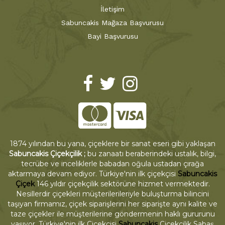
İletişim
Sabuncakis Mağaza Başvurusu
Bayi Başvurusu
1874 yılından bu yana, çiçeklere bir sanat eseri gibi yaklaşan
Sabuncakis Çiçekçilik ;
bu zanaatı beraberindeki ustalık, bilgi,
tecrübe ve inceliklerle babadan oğula ustadan çırağa
aktarmaya devam ediyor. Türkiye'nin ilk çiçekçisi
Sabuncakis
Çiçek
146 yıldır çiçekçilik sektörüne hizmet vermektedir.
Nesillerdir çiçekleri müşterilerileriyle buluşturma bilincini
taşıyan firmamız, çiçek siparişlerini her siparişte aynı kalite ve
taze çiçekler ile müşterilerine göndermenin haklı gururunu
yaşıyor. Türkiye'nin ilk Çiçekçisi
Sabuncakis
Çiçekçilik Sabaş