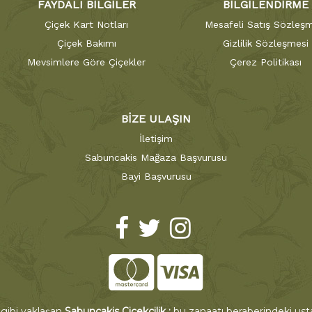
FAYDALI BİLGİLER
BİLGİLENDİRME
Çiçek Kart Notları
Mesafeli Satış Sözleşm
Çiçek Bakımı
Gizlilik Sözleşmesi
Mevsimlere Göre Çiçekler
Çerez Politikası
BİZE ULAŞIN
İletişim
Sabuncakis Mağaza Başvurusu
Bayi Başvurusu
 gibi yaklaşan
Sabuncakis Çiçekçilik ;
bu zanaatı beraberindeki ustal