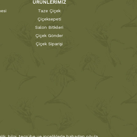
ÜRÜNLERİMİZ
esi
Taze Çiçek
Çiçeksepeti
Salon Bitkileri
Çiçek Gönder
Çiçek Siparişi
ık, bilgi, tecrübe ve inceliklerle babadan oğula