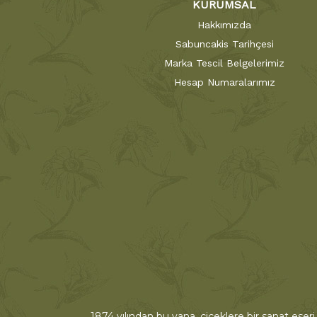
KURUMSAL
Hakkımızda
Sabuncakis Tarihçesi
Marka Tescil Belgelerimiz
Hesap Numaralarımız
1874 yılından bu yana, çiçeklere bir sanat eseri