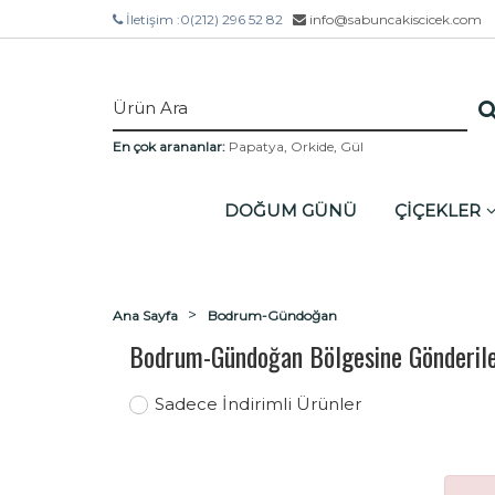
İletişim :
0(212) 296 52 82
info@sabuncakiscicek.com
En çok arananlar:
Papatya
,
Orkide
,
Gül
DOĞUM GÜNÜ
ÇİÇEKLER
Ana Sayfa
Bodrum-Gündoğan
Bodrum-Gündoğan Bölgesine Gönderile
Sadece İndirimli Ürünler