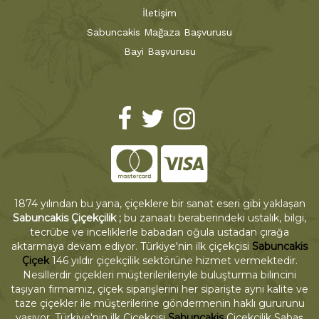
İletişim
Sabuncakis Mağaza Başvurusu
Bayi Başvurusu
1874 yılından bu yana, çiçeklere bir sanat eseri gibi yaklaşan
Sabuncakis Çiçekçilik ;
bu zanaatı beraberindeki ustalık, bilgi,
tecrübe ve inceliklerle babadan oğula ustadan çırağa
aktarmaya devam ediyor. Türkiye'nin ilk çiçekçisi
Sabuncakis
Çiçek
146 yıldır çiçekçilik sektörüne hizmet vermektedir.
Nesillerdir çiçekleri müşterilerileriyle buluşturma bilincini
taşıyan firmamız, çiçek siparişlerini her siparişte aynı kalite ve
taze çiçekler ile müşterilerine göndermenin haklı gururunu
yaşıyor. Türkiye'nin ilk Çiçekçisi
Sabuncakis
Çiçekçilik Sabaş