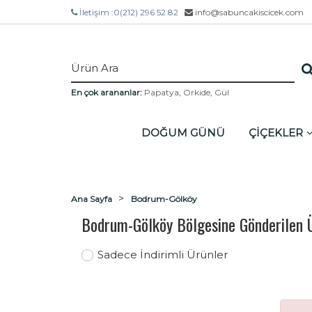
İletişim :
0(212) 296 52 82
info@sabuncakiscicek.com
En çok arananlar:
Papatya
,
Orkide
,
Gül
DOĞUM GÜNÜ
ÇİÇEKLER
Ana Sayfa
Bodrum-Gölköy
Bodrum-Gölköy Bölgesine Gönderilen 
Sadece İndirimli Ürünler