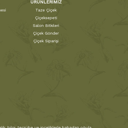
ÜRÜNLERİMİZ
esi
Taze Çiçek
Çiçeksepeti
Salon Bitkileri
Çiçek Gönder
Çiçek Siparişi
ık, bilgi, tecrübe ve inceliklerle babadan oğula