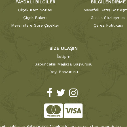
FAYDALI BİLGİLER
BİLGİLENDİRME
Çiçek Kart Notları
Mesafeli Satış Sözleşm
Çiçek Bakımı
Gizlilik Sözleşmesi
Mevsimlere Göre Çiçekler
Çerez Politikası
BİZE ULAŞIN
İletişim
Sabuncakis Mağaza Başvurusu
Bayi Başvurusu
 gibi yaklaşan
Sabuncakis Çiçekçilik ;
bu zanaatı beraberindeki ustal