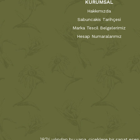
KURUMSAL
Hakkımızda
Sabuncakis Tarihçesi
Marka Tescil Belgelerimiz
Hesap Numaralarımız
1874 yılından bu yana, çiçeklere bir sanat eseri