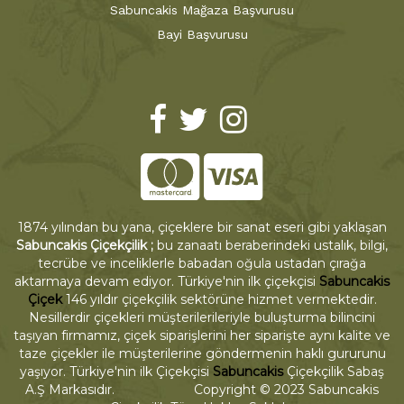
Sabuncakis Mağaza Başvurusu
Bayi Başvurusu
1874 yılından bu yana, çiçeklere bir sanat eseri gibi yaklaşan
Sabuncakis Çiçekçilik ;
bu zanaatı beraberindeki ustalık, bilgi,
tecrübe ve inceliklerle babadan oğula ustadan çırağa
aktarmaya devam ediyor. Türkiye'nin ilk çiçekçisi
Sabuncakis
Çiçek
146 yıldır çiçekçilik sektörüne hizmet vermektedir.
Nesillerdir çiçekleri müşterilerileriyle buluşturma bilincini
taşıyan firmamız, çiçek siparişlerini her siparişte aynı kalite ve
taze çiçekler ile müşterilerine göndermenin haklı gururunu
yaşıyor. Türkiye'nin ilk Çiçekçisi
Sabuncakis
Çiçekçilik Sabaş
A.Ş Markasıdır. Copyright © 2023 Sabuncakis