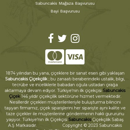
Sabuncakis Mağaza Başvurusu
Bayi Başvurusu
1874 yılından bu yana, çiçeklere bir sanat eseri gibi yaklaşan
Sabuncakis Çiçekçilik ;
bu zanaatı beraberindeki ustalık, bilgi,
tecrübe ve inceliklerle babadan oğula ustadan çırağa
aktarmaya devam ediyor. Türkiye'nin ilk çiçekçisi
Sabuncakis
Çiçek
146 yıldır çiçekçilik sektörüne hizmet vermektedir.
Nesillerdir çiçekleri müşterilerileriyle buluşturma bilincini
taşıyan firmamız, çiçek siparişlerini her siparişte aynı kalite ve
taze çiçekler ile müşterilerine göndermenin haklı gururunu
yaşıyor. Türkiye'nin ilk Çiçekçisi
Sabuncakis
Çiçekçilik Sabaş
A.Ş Markasıdır. Copyright © 2023 Sabuncakis