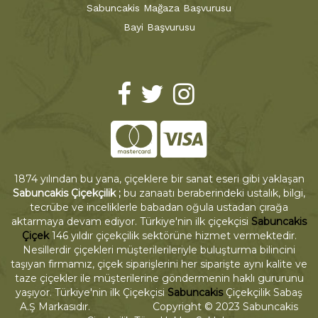
Sabuncakis Mağaza Başvurusu
Bayi Başvurusu
1874 yılından bu yana, çiçeklere bir sanat eseri gibi yaklaşan
Sabuncakis Çiçekçilik ;
bu zanaatı beraberindeki ustalık, bilgi,
tecrübe ve inceliklerle babadan oğula ustadan çırağa
aktarmaya devam ediyor. Türkiye'nin ilk çiçekçisi
Sabuncakis
Çiçek
146 yıldır çiçekçilik sektörüne hizmet vermektedir.
Nesillerdir çiçekleri müşterilerileriyle buluşturma bilincini
taşıyan firmamız, çiçek siparişlerini her siparişte aynı kalite ve
taze çiçekler ile müşterilerine göndermenin haklı gururunu
yaşıyor. Türkiye'nin ilk Çiçekçisi
Sabuncakis
Çiçekçilik Sabaş
A.Ş Markasıdır. Copyright © 2023 Sabuncakis