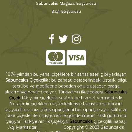
Sabuncakis Mağaza Başvurusu
Bayi Başvurusu
1874 yılından bu yana, çiçeklere bir sanat eseri gibi yaklaşan
Sabuncakis Çiçekçilik ;
bu zanaatı beraberindeki ustalık, bilgi,
tecrübe ve inceliklerle babadan oğula ustadan çırağa
aktarmaya devam ediyor. Türkiye'nin ilk çiçekçisi
Sabuncakis
Çiçek
146 yıldır çiçekçilik sektörüne hizmet vermektedir.
Nesillerdir çiçekleri müşterilerileriyle buluşturma bilincini
taşıyan firmamız, çiçek siparişlerini her siparişte aynı kalite ve
taze çiçekler ile müşterilerine göndermenin haklı gururunu
yaşıyor. Türkiye'nin ilk Çiçekçisi
Sabuncakis
Çiçekçilik Sabaş
A.Ş Markasıdır. Copyright © 2023 Sabuncakis