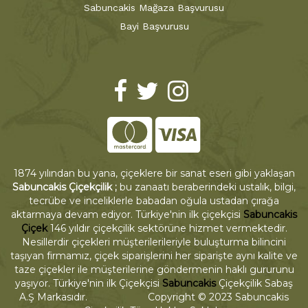
Sabuncakis Mağaza Başvurusu
Bayi Başvurusu
1874 yılından bu yana, çiçeklere bir sanat eseri gibi yaklaşan
Sabuncakis Çiçekçilik ;
bu zanaatı beraberindeki ustalık, bilgi,
tecrübe ve inceliklerle babadan oğula ustadan çırağa
aktarmaya devam ediyor. Türkiye'nin ilk çiçekçisi
Sabuncakis
Çiçek
146 yıldır çiçekçilik sektörüne hizmet vermektedir.
Nesillerdir çiçekleri müşterilerileriyle buluşturma bilincini
taşıyan firmamız, çiçek siparişlerini her siparişte aynı kalite ve
taze çiçekler ile müşterilerine göndermenin haklı gururunu
yaşıyor. Türkiye'nin ilk Çiçekçisi
Sabuncakis
Çiçekçilik Sabaş
A.Ş Markasıdır. Copyright © 2023 Sabuncakis