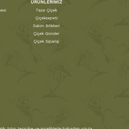
ÜRÜNLERİMİZ
esi
Taze Çiçek
Çiçeksepeti
Salon Bitkileri
Çiçek Gönder
Çiçek Siparişi
ık, bilgi, tecrübe ve inceliklerle babadan oğula