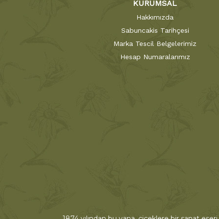
KURUMSAL
Hakkımızda
Sabuncakis Tarihçesi
Marka Tescil Belgelerimiz
Hesap Numaralarımız
1874 yılından bu yana, çiçeklere bir sanat eseri