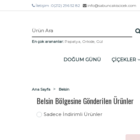
İletişim :
0(212) 296 52 82
info@sabuncakiscicek.com
En çok arananlar:
Papatya
,
Orkide
,
Gül
DOĞUM GÜNÜ
ÇİÇEKLER
Ana Sayfa
Belsin
Belsin Bölgesine Gönderilen Ürünler
Sadece İndirimli Ürünler