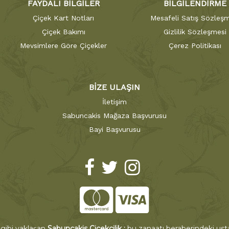
FAYDALI BİLGİLER
BİLGİLENDİRME
Çiçek Kart Notları
Mesafeli Satış Sözleşm
Çiçek Bakımı
Gizlilik Sözleşmesi
Mevsimlere Göre Çiçekler
Çerez Politikası
BİZE ULAŞIN
İletişim
Sabuncakis Mağaza Başvurusu
Bayi Başvurusu
 gibi yaklaşan
Sabuncakis Çiçekçilik ;
bu zanaatı beraberindeki ustal