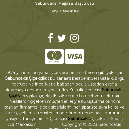
Sabuncakis Mağaza Başvurusu
Bayi Başvurusu
1874 yılından bu yana, çiçeklere bir sanat eseri gibi yaklaşan
Sabuncakis Çiçekçilik ;
bu zanaatı beraberindeki ustalık, bilgi,
tecrübe ve inceliklerle babadan oğula ustadan çırağa
aktarmaya devam ediyor. Türkiye'nin ilk çiçekçisi
Sabuncakis
Çiçek
146 yıldır çiçekçilik sektörüne hizmet vermektedir.
Nesillerdir çiçekleri müşterilerileriyle buluşturma bilincini
taşıyan firmamız, çiçek siparişlerini her siparişte aynı kalite ve
taze çiçekler ile müşterilerine göndermenin haklı gururunu
yaşıyor. Türkiye'nin ilk Çiçekçisi
Sabuncakis
Çiçekçilik Sabaş
A.Ş Markasıdır. Copyright © 2023 Sabuncakis