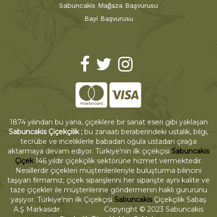
Sabuncakis Mağaza Başvurusu
Bayi Başvurusu
1874 yılından bu yana, çiçeklere bir sanat eseri gibi yaklaşan
Sabuncakis Çiçekçilik ;
bu zanaatı beraberindeki ustalık, bilgi,
tecrübe ve inceliklerle babadan oğula ustadan çırağa
aktarmaya devam ediyor. Türkiye'nin ilk çiçekçisi
Sabuncakis
Çiçek
146 yıldır çiçekçilik sektörüne hizmet vermektedir.
Nesillerdir çiçekleri müşterilerileriyle buluşturma bilincini
taşıyan firmamız, çiçek siparişlerini her siparişte aynı kalite ve
taze çiçekler ile müşterilerine göndermenin haklı gururunu
yaşıyor. Türkiye'nin ilk Çiçekçisi
Sabuncakis
Çiçekçilik Sabaş
A.Ş Markasıdır. Copyright © 2023 Sabuncakis