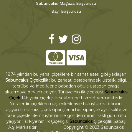
Sabuncakis Mağaza Başvurusu
Bayi Başvurusu
1874 yılından bu yana, çiçeklere bir sanat eseri gibi yaklaşan
Sabuncakis Çiçekçilik ;
bu zanaatı beraberindeki ustalık, bilgi,
tecrübe ve inceliklerle babadan oğula ustadan çırağa
aktarmaya devam ediyor. Türkiye'nin ilk çiçekçisi
Sabuncakis
Çiçek
146 yıldır çiçekçilik sektörüne hizmet vermektedir.
Nesillerdir çiçekleri müşterilerileriyle buluşturma bilincini
taşıyan firmamız, çiçek siparişlerini her siparişte aynı kalite ve
taze çiçekler ile müşterilerine göndermenin haklı gururunu
yaşıyor. Türkiye'nin ilk Çiçekçisi
Sabuncakis
Çiçekçilik Sabaş
A.Ş Markasıdır. Copyright © 2023 Sabuncakis