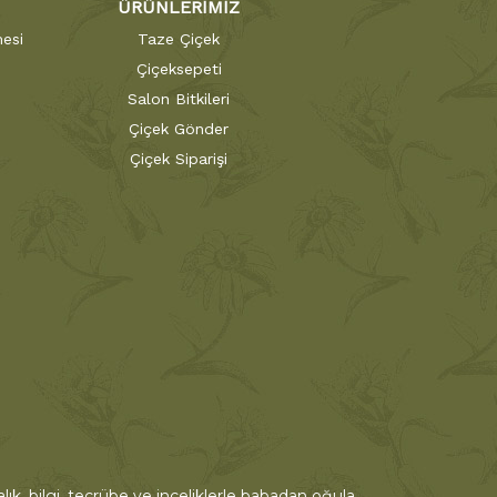
ÜRÜNLERİMİZ
esi
Taze Çiçek
Çiçeksepeti
Salon Bitkileri
Çiçek Gönder
Çiçek Siparişi
ık, bilgi, tecrübe ve inceliklerle babadan oğula