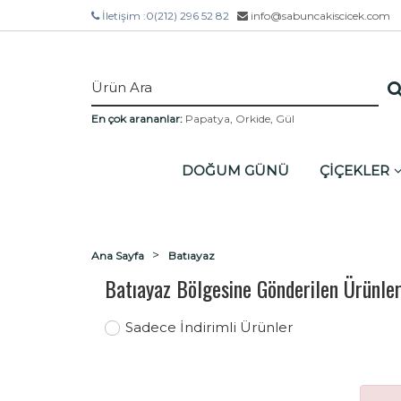
İletişim :
0(212) 296 52 82
info@sabuncakiscicek.com
En çok arananlar:
Papatya
,
Orkide
,
Gül
DOĞUM GÜNÜ
ÇİÇEKLER
Ana Sayfa
Batıayaz
Batıayaz Bölgesine Gönderilen Ürünle
Sadece İndirimli Ürünler