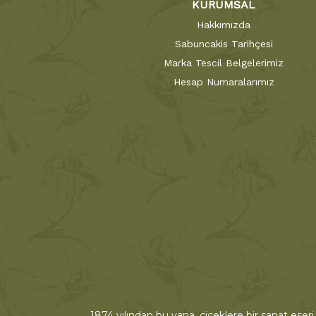
KURUMSAL
Hakkımızda
Sabuncakis Tarihçesi
Marka Tescil Belgelerimiz
Hesap Numaralarımız
1874 yılından bu yana, çiçeklere bir sanat eseri