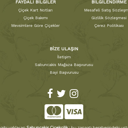
FAYDALI BİLGİLER
BİLGİLENDİRME
Çiçek Kart Notları
Mesafeli Satış Sözleşm
Çiçek Bakımı
Gizlilik Sözleşmesi
Mevsimlere Göre Çiçekler
Çerez Politikası
BİZE ULAŞIN
İletişim
Sabuncakis Mağaza Başvurusu
Bayi Başvurusu
 gibi yaklaşan
Sabuncakis Çiçekçilik ;
bu zanaatı beraberindeki ustal