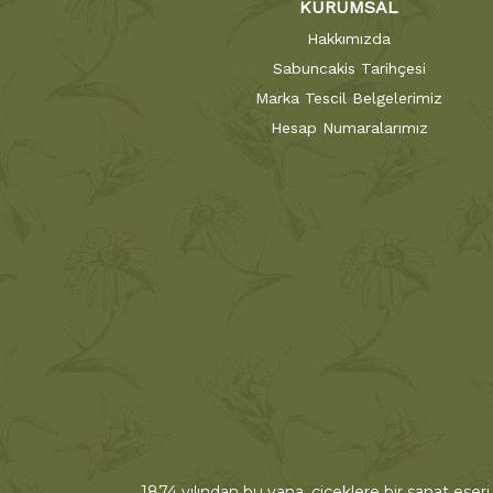
KURUMSAL
Hakkımızda
Sabuncakis Tarihçesi
Marka Tescil Belgelerimiz
Hesap Numaralarımız
1874 yılından bu yana, çiçeklere bir sanat eseri