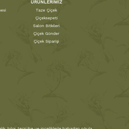
ÜRÜNLERİMİZ
esi
Taze Çiçek
Çiçeksepeti
Salon Bitkileri
Çiçek Gönder
Çiçek Siparişi
ık, bilgi, tecrübe ve inceliklerle babadan oğula