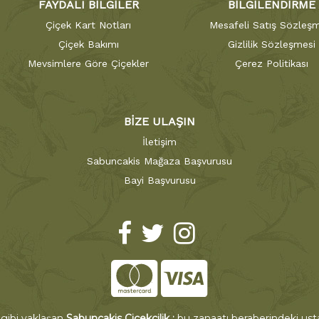
FAYDALI BİLGİLER
BİLGİLENDİRME
Çiçek Kart Notları
Mesafeli Satış Sözleşm
Çiçek Bakımı
Gizlilik Sözleşmesi
Mevsimlere Göre Çiçekler
Çerez Politikası
BİZE ULAŞIN
İletişim
Sabuncakis Mağaza Başvurusu
Bayi Başvurusu
 gibi yaklaşan
Sabuncakis Çiçekçilik ;
bu zanaatı beraberindeki ustal