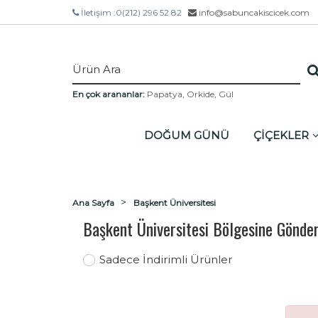
İletişim :
0(212) 296 52 82
info@sabuncakiscicek.com
En çok arananlar:
Papatya
,
Orkide
,
Gül
DOĞUM GÜNÜ
ÇİÇEKLER
Ana Sayfa
Başkent Üniversitesi
Başkent Üniversitesi Bölgesine Gönder
Sadece İndirimli Ürünler