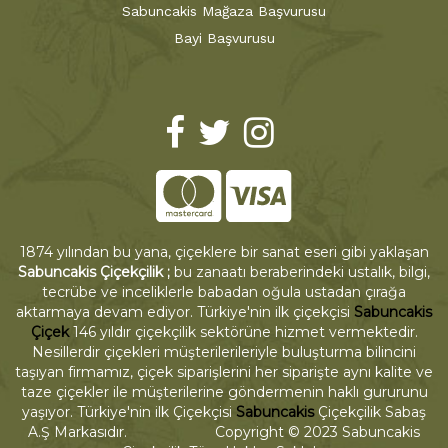
Sabuncakis Mağaza Başvurusu
Bayi Başvurusu
1874 yılından bu yana, çiçeklere bir sanat eseri gibi yaklaşan
Sabuncakis Çiçekçilik ;
bu zanaatı beraberindeki ustalık, bilgi,
tecrübe ve inceliklerle babadan oğula ustadan çırağa
aktarmaya devam ediyor. Türkiye'nin ilk çiçekçisi
Sabuncakis
Çiçek
146 yıldır çiçekçilik sektörüne hizmet vermektedir.
Nesillerdir çiçekleri müşterilerileriyle buluşturma bilincini
taşıyan firmamız, çiçek siparişlerini her siparişte aynı kalite ve
taze çiçekler ile müşterilerine göndermenin haklı gururunu
yaşıyor. Türkiye'nin ilk Çiçekçisi
Sabuncakis
Çiçekçilik Sabaş
A.Ş Markasıdır. Copyright © 2023 Sabuncakis